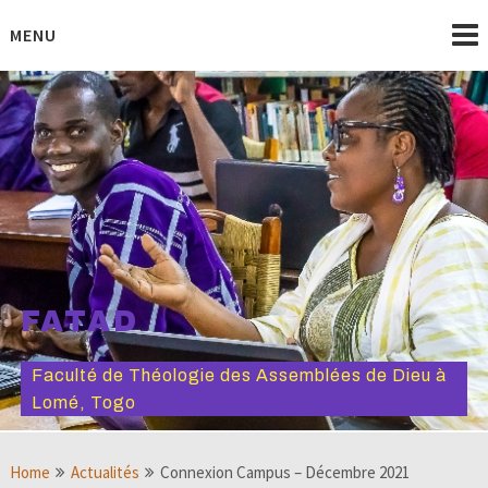
Skip
to
MENU
content
FATAD
Faculté de Théologie des Assemblées de Dieu à
Lomé, Togo
Home
Actualités
Connexion Campus – Décembre 2021