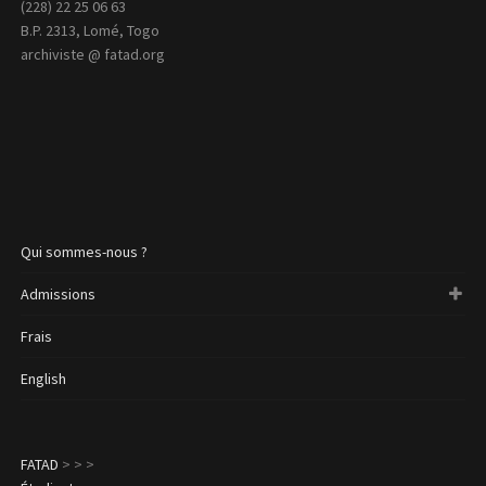
(228) 22 25 06 63
B.P. 2313, Lomé, Togo
archiviste @ fatad.org
Qui sommes-nous ?
Admissions
Frais
English
FATAD
>
>
>