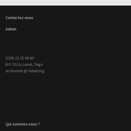
Contactez-nous
Admin
(228) 22 25 06 63
B.P. 2313, Lomé, Togo
archiviste @ fatad.org
Qui sommes-nous ?