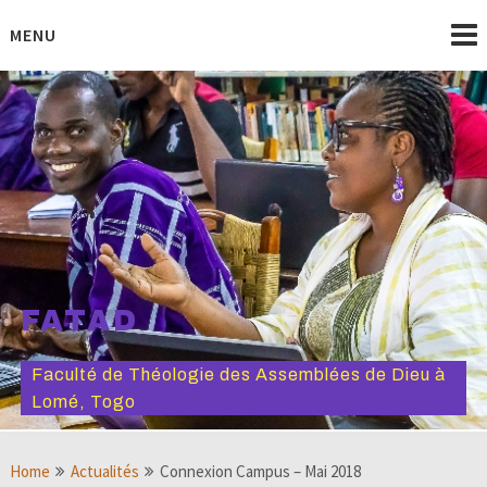
Skip
to
MENU
content
FATAD
Faculté de Théologie des Assemblées de Dieu à
Lomé, Togo
Home
Actualités
Connexion Campus – Mai 2018