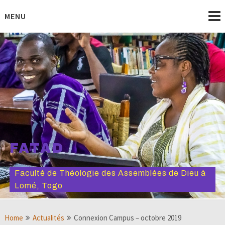
Skip
to
MENU
content
FATAD
Faculté de Théologie des Assemblées de Dieu à
Lomé, Togo
Home
Actualités
Connexion Campus – octobre 2019