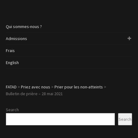
Qui sommes-nous ?
Admissions
Frais
English
FATAD
>
Priez avec nous
>
Prier pour les non-atteints
>
Bulletin de prière – 28 mai 2021
Search
Search