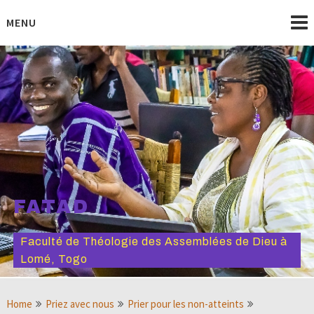
Skip
to
MENU
content
FATAD
Faculté de Théologie des Assemblées de Dieu à
Lomé, Togo
Home
Priez avec nous
Prier pour les non-atteints