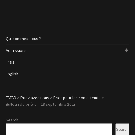
Qui sommes-nous ?
Admissions
Frais
English
FATAD
>
Priez avec nous
>
Prier pour les non-atteints
>
Bulletin de prière – 29 septembre 2023
Search
Search