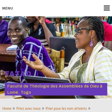
Skip
to
MENU
content
FATAD
Faculté de Théologie des Assemblées de Dieu à
Lomé, Togo
Home
Priez avec nous
Prier pour les non-atteints