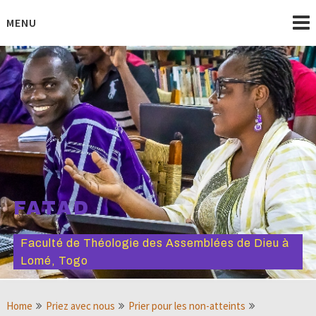
Skip
to
MENU
content
FATAD
Faculté de Théologie des Assemblées de Dieu à
Lomé, Togo
Home
Priez avec nous
Prier pour les non-atteints