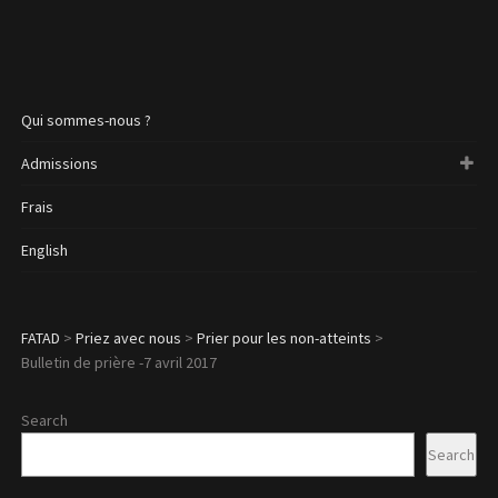
Qui sommes-nous ?
Admissions
Frais
English
FATAD
>
Priez avec nous
>
Prier pour les non-atteints
>
Bulletin de prière -7 avril 2017
Search
Search