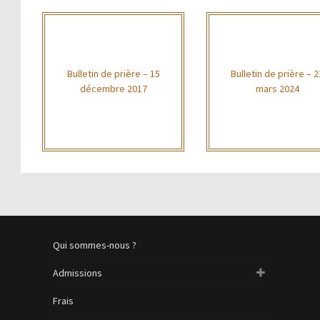
Bulletin de prière – 15
Bulletin de prière – 2
décembre 2017
mars 2024
Qui sommes-nous ?
Admissions
Frais