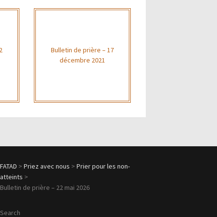
2
Bulletin de prière – 17
décembre 2021
FATAD
>
Priez avec nous
>
Prier pour les non-
atteints
>
Bulletin de prière – 22 mai 2026
Search