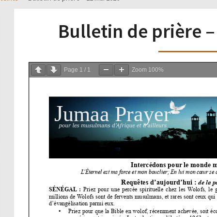
Bulletin de prière 
Page
1
/
1
Zoom
100%