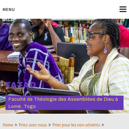
Skip
to
MENU
content
FATAD
Faculté de Théologie des Assemblées de Dieu à
Lomé, Togo
Home
Priez avec nous
Prier pour les non-atteints