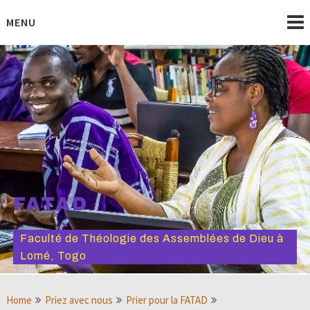
Skip
to
MENU
content
FATAD
Faculté de Théologie des Assemblées de Dieu à
Lomé, Togo
Home
Priez avec nous
Prier pour la FATAD