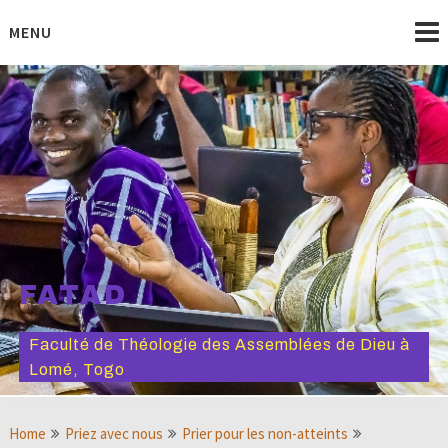
Skip
to
MENU
content
FATAD
Faculté de Théologie des Assemblées de Dieu à
Lomé, Togo
Home
Priez avec nous
Prier pour les non-atteints