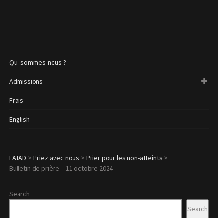
Qui sommes-nous ?
Admissions
Frais
English
FATAD
>
Priez avec nous
>
Prier pour les non-atteints
>
Bulletin de prière – 11 octobre 2024
Search
Search