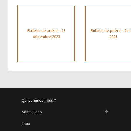
Bulletin de prière – 29
Bulletin de prière – 5 
décembre 2023
2021
Qui sommes-nous ?
Admissions
Frais