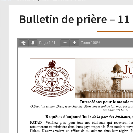
Bulletin de prière – 
Page
1
/
1
Zoom
100%