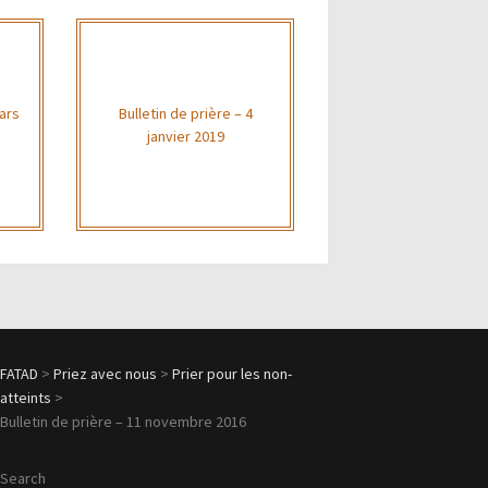
mars
Bulletin de prière – 4
janvier 2019
FATAD
>
Priez avec nous
>
Prier pour les non-
atteints
>
Bulletin de prière – 11 novembre 2016
Search