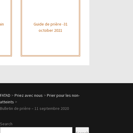
uin
Guide de prière -31
october 2021
FATAD
>
Priez avec nous
>
Prier pour les non-
atteints
>
Bulletin de prière – 11 septembre 2020
Search
Search