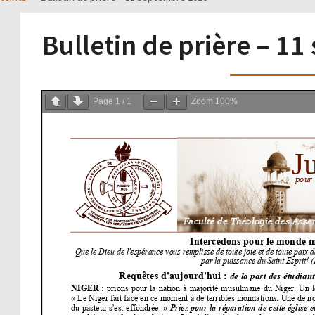
Bulletin de prière – 1
Page
1
/
1
Zoom
100%