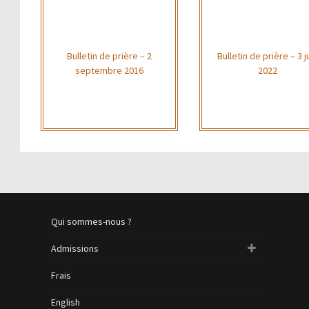
Bulletin de prière – 2
Bulletin de prière – 3 j
septembre 2016
2022
Qui sommes-nous ?
Admissions
Frais
English