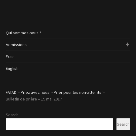
Qui sommes-nous ?
Admissions
Frais
English
FATAD
>
Priez avec nous
>
Prier pour les non-atteints
>
Bulletin de prière – 19 mai 2017
Search
Search