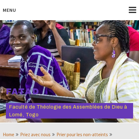
Skip
to
MENU
content
FATAD
Faculté de Théologie des Assemblées de Dieu à
Lomé, Togo
Home
Priez avec nous
Prier pour les non-atteints