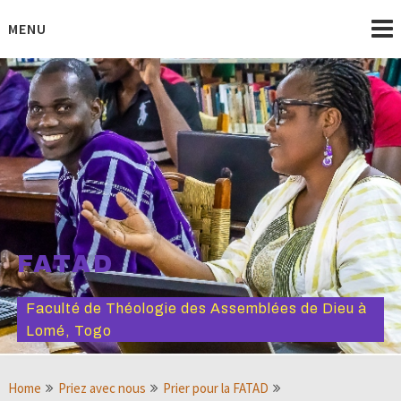
Skip
to
MENU
content
FATAD
Faculté de Théologie des Assemblées de Dieu à
Lomé, Togo
Home
Priez avec nous
Prier pour la FATAD