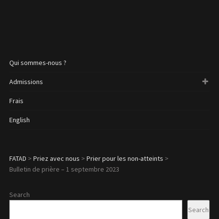
Qui sommes-nous ?
Admissions
Frais
English
FATAD
>
Priez avec nous
>
Prier pour les non-atteints
>
Bulletin de prière – 1 septembre 2023
Search
Search