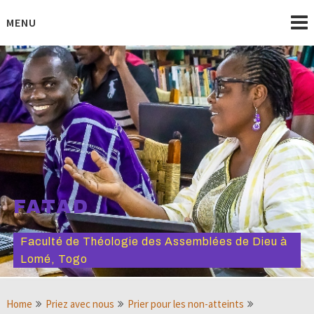
Skip
to
MENU
content
FATAD
Faculté de Théologie des Assemblées de Dieu à
Lomé, Togo
Home
Priez avec nous
Prier pour les non-atteints