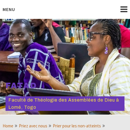
Skip
to
MENU
content
FATAD
Faculté de Théologie des Assemblées de Dieu à
Lomé, Togo
Home
Priez avec nous
Prier pour les non-atteints