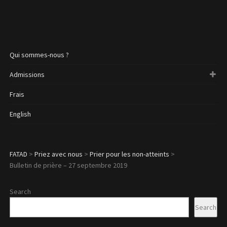
Qui sommes-nous ?
Admissions
Frais
English
FATAD
>
Priez avec nous
>
Prier pour les non-atteints
>
Bulletin de prière – 27 septembre 2019
Search
Search