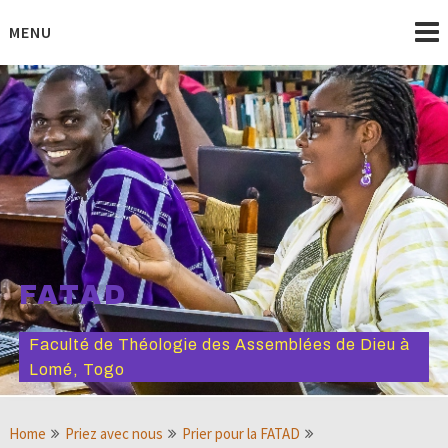
Skip
to
MENU
content
FATAD
Faculté de Théologie des Assemblées de Dieu à
Lomé, Togo
Home
Priez avec nous
Prier pour la FATAD