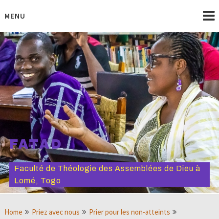
Skip
to
MENU
content
FATAD
Faculté de Théologie des Assemblées de Dieu à
Lomé, Togo
Home
Priez avec nous
Prier pour les non-atteints