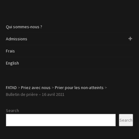
Qui sommes-nous ?
Admissions
Frais
English
FATAD
>
Priez avec nous
>
Prier pour les non-atteints
>
Bulletin de prière – 16 avril 2021
Search
Search