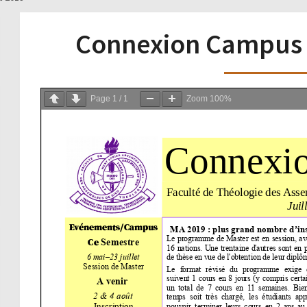
Connexion Campus –
Page
1
/
1
Zoom
100%