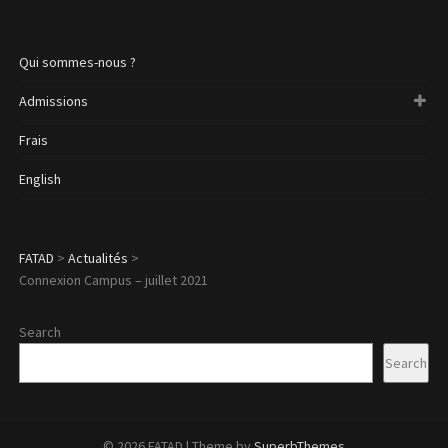
Qui sommes-nous ?
Admissions
Frais
English
FATAD
>
Actualités
>
Connexion Campus – juillet 2021
Search
Search
© 2026 FATAD
| Theme by
SuperbThemes