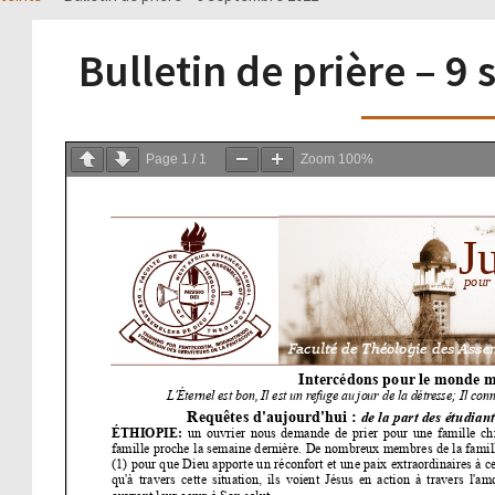
Bulletin de prière – 
Page
1
/
1
Zoom
100%