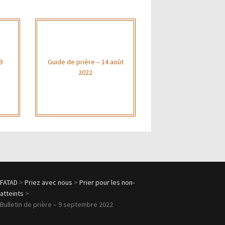
9
Guide de prière – 14 août
2022
FATAD
>
Priez avec nous
>
Prier pour les non-
atteints
>
Bulletin de prière – 9 septembre 2022