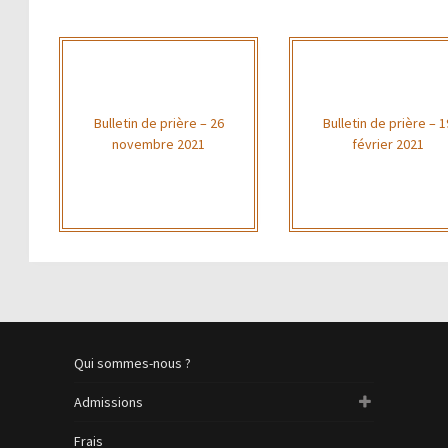
Bulletin de prière – 26
Bulletin de prière – 1
novembre 2021
février 2021
Qui sommes-nous ?
Admissions
Frais