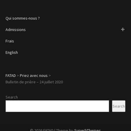
Qui sommes-nous ?
Admissions
Frais
English
FATAD
>
Priez avec nous
>
Bulletin de prière – 24 juillet 2020
Search
Search
© 2026 FATAD
| Theme by
SuperbThemes