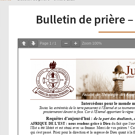
Bulletin de prière 
Page
1
/
1
Zoom
100%