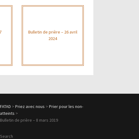
7
Bulletin de prière – 26 avril
2024
FATAD
>
Priez avec nous
>
Prier pour les non-
atteints
>
Bulletin de prière – 8 mars 2019
Search