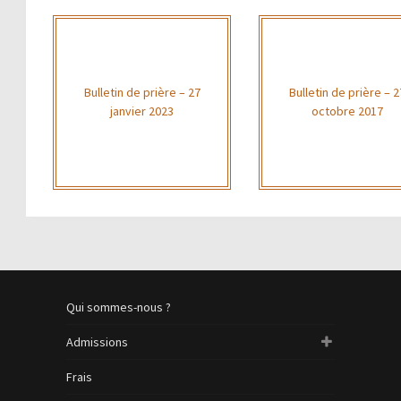
Bulletin de prière – 27
Bulletin de prière – 2
janvier 2023
octobre 2017
Qui sommes-nous ?
Admissions
Frais