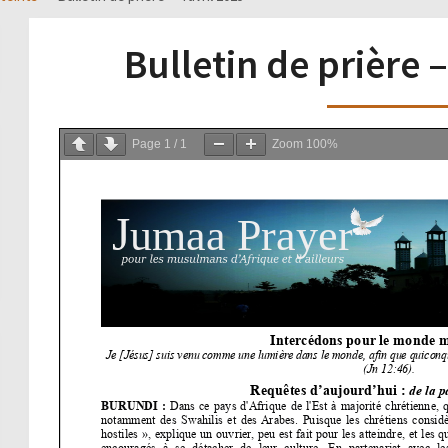
Bulletin de prière –
Page
1
/
1
Zoom
100%