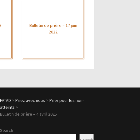
8
Bulletin de prière – 17 juin
2022
FATAD
>
Priez avec nous
>
Prier pour les non-
atteints
>
Bulletin de prière – 4 avril 2025
Search
Search