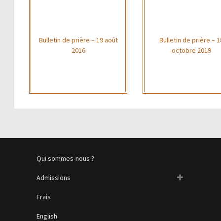
Bulletin de prière – 19 août
Bulletin de prière – 1
2016
octobre 2019
Qui sommes-nous ?
Admissions
Frais
English