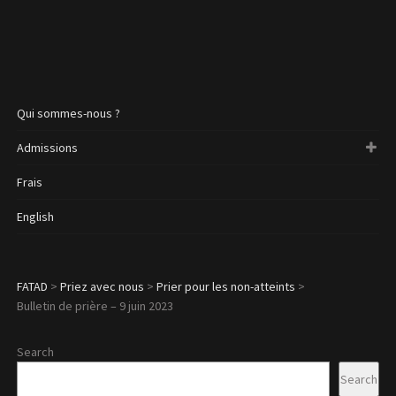
Qui sommes-nous ?
Admissions
Frais
English
FATAD
>
Priez avec nous
>
Prier pour les non-atteints
>
Bulletin de prière – 9 juin 2023
Search
Search