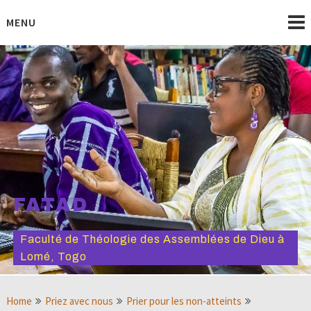
Skip
to
MENU
content
FATAD
Faculté de Théologie des Assemblées de Dieu à
Lomé, Togo
Home
Priez avec nous
Prier pour les non-atteints