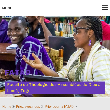
Skip
to
MENU
content
FATAD
Faculté de Théologie des Assemblées de Dieu à
Lomé, Togo
Home
Priez avec nous
Prier pour la FATAD