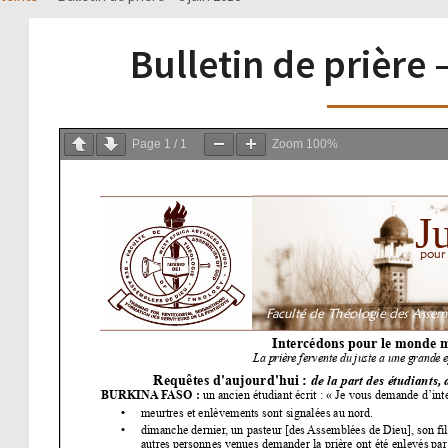
Bulletin de prière 
Page
1
/
1
Zoom
100%