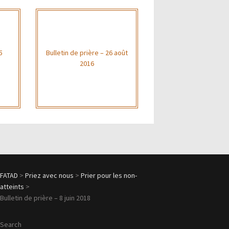
5
Bulletin de prière – 26 août
2016
FATAD
>
Priez avec nous
>
Prier pour les non-
atteints
>
Bulletin de prière – 8 juin 2018
Search