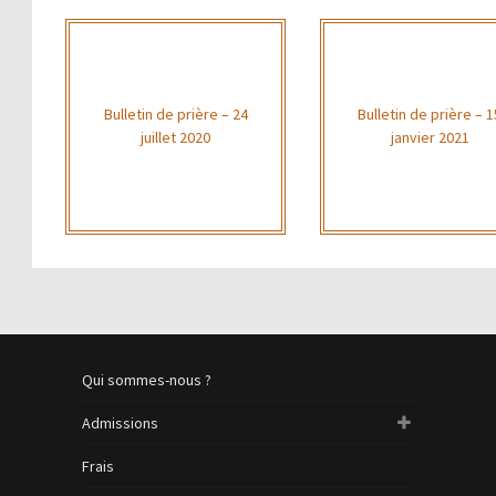
Bulletin de prière – 24
Bulletin de prière – 1
juillet 2020
janvier 2021
Qui sommes-nous ?
Admissions
Frais