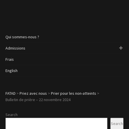
Qui sommes-nous ?
Admissions
Frais
English
FATAD
>
Priez avec nous
>
Prier pour les non-atteints
>
Bulletin de prière – 22 novembre 2024
Search
Search