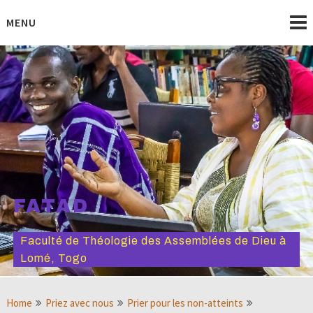
Skip
to
MENU
content
FATAD
Faculté de Théologie des Assemblées de Dieu à
Lomé, Togo
Home
Priez avec nous
Prier pour les non-atteints