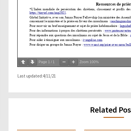
Page
1
/
1
Zoom
100%
Last updated:4/11/21
Related Pos