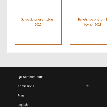
Guide de prière – 19 juin
Bulletin de prière – 
2022
février 2023
Qui sommes-nous ?
Admissions
Frais
English