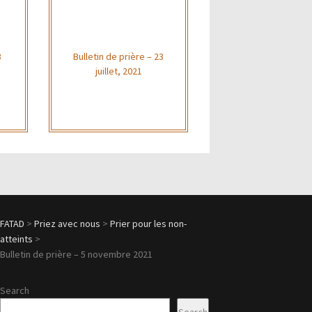
3
Bulletin de prière – 23
juillet, 2021
FATAD
>
Priez avec nous
>
Prier pour les non-
atteints
>
Bulletin de prière – 5 novembre 2021
Search
Search