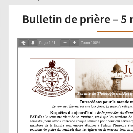
Bulletin de prière – 
Page
1
/
1
Zoom
100%