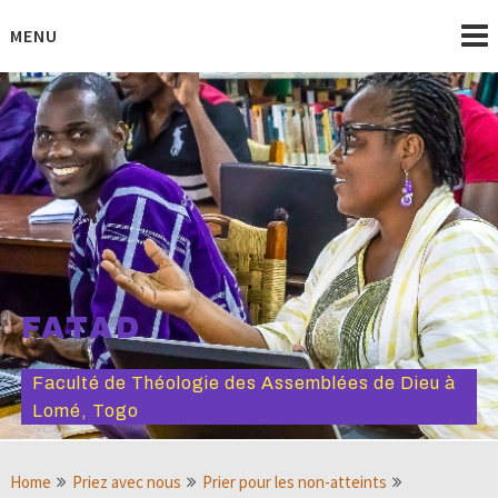
Skip
to
MENU
content
FATAD
Faculté de Théologie des Assemblées de Dieu à
Lomé, Togo
Home
Priez avec nous
Prier pour les non-atteints