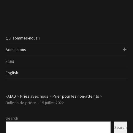
Qui sommes-nous ?
Admissions
Frais
English
FATAD
>
Priez avec nous
>
Prier pour les non-atteints
>
Bulletin de prière – 15 juillet 2022
Search
Search