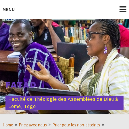
Skip
to
MENU
content
FATAD
Faculté de Théologie des Assemblées de Dieu à
Lomé, Togo
Home
Priez avec nous
Prier pour les non-atteints