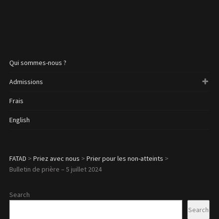
Qui sommes-nous ?
Admissions
Frais
English
FATAD
>
Priez avec nous
>
Prier pour les non-atteints
>
Bulletin de prière – 5 juillet 2024
Search
Search