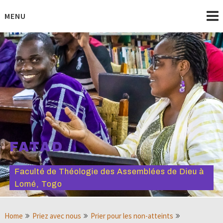
Skip
to
MENU
content
FATAD
Faculté de Théologie des Assemblées de Dieu à
Lomé, Togo
Home
Priez avec nous
Prier pour les non-atteints