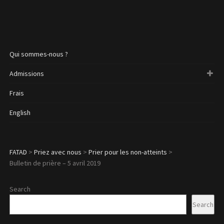
Qui sommes-nous ?
Admissions
Frais
English
FATAD
>
Priez avec nous
>
Prier pour les non-atteints
>
Bulletin de prière – 5 avril 2019
Search
Search