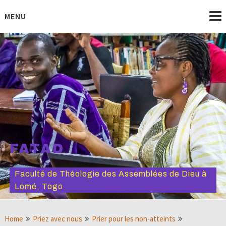
Skip
to
MENU
content
FATAD
Faculté de Théologie des Assemblées de Dieu à
Lomé, Togo
Home
Priez avec nous
Prier pour les non-atteints