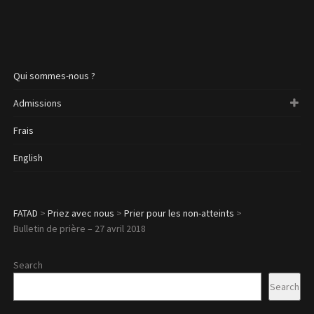
Qui sommes-nous ?
Admissions
Frais
English
FATAD
>
Priez avec nous
>
Prier pour les non-atteints
>
Bulletin de prière – 27 avril 2018
Search
Search