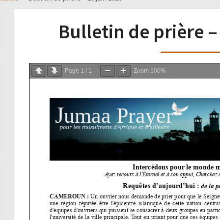
Bulletin de prière –
Page
1
/
1
Zoom
100%