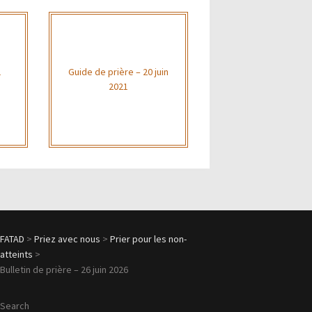
1
Guide de prière – 20 juin
2021
FATAD
>
Priez avec nous
>
Prier pour les non-
atteints
>
Bulletin de prière – 26 juin 2026
Search