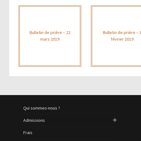
Bulletin de prière – 22
Bulletin de prière – 
mars 2019
février 2019
Qui sommes-nous ?
Admissions
Frais