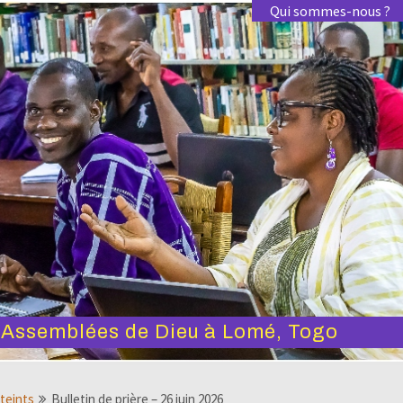
Qui sommes-nous ?
s Assemblées de Dieu à Lomé, Togo
tteints
Bulletin de prière – 26 juin 2026