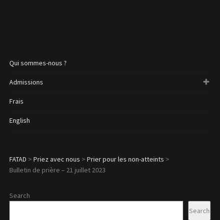
Qui sommes-nous ?
Admissions
Frais
English
FATAD
>
Priez avec nous
>
Prier pour les non-atteints
>
Bulletin de prière – 21 juillet 2023
Search
Search