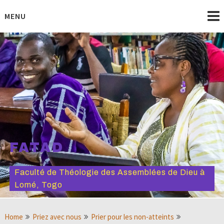
Skip
to
MENU
content
FATAD
Faculté de Théologie des Assemblées de Dieu à
Lomé, Togo
Home
Priez avec nous
Prier pour les non-atteints