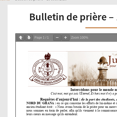
Bulletin de prière –
Page
1
/
1
Zoom
100%