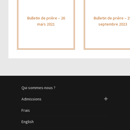
Bulletin de prière – 26
Bulletin de prière – 2
mars 2021
septembre 2023
Qui sommes-nous ?
Admissions
Frais
English