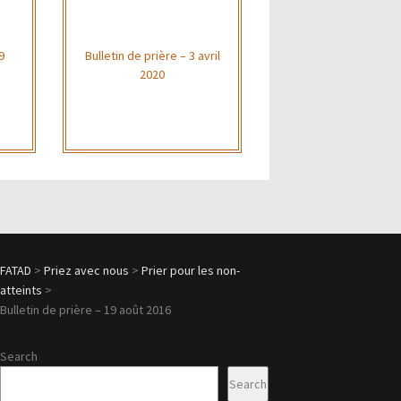
9
Bulletin de prière – 3 avril
2020
FATAD
>
Priez avec nous
>
Prier pour les non-
atteints
>
Bulletin de prière – 19 août 2016
Search
Search