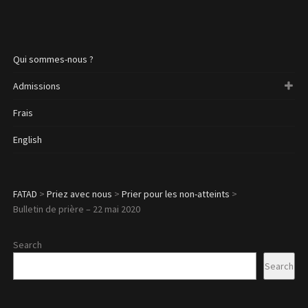
Qui sommes-nous ?
Admissions
Frais
English
FATAD
>
Priez avec nous
>
Prier pour les non-atteints
>
Bulletin de prière – 22 mai 2020
Search
Search