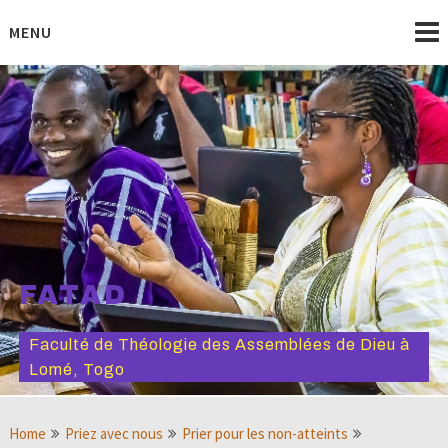
Skip
to
MENU
content
FATAD
Faculté de Théologie des Assemblées de Dieu à
Lomé, Togo
Home
Priez avec nous
Prier pour les non-atteints