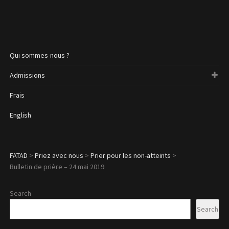
Qui sommes-nous ?
Admissions
Frais
English
FATAD
>
Priez avec nous
>
Prier pour les non-atteints
>
Bulletin de prière – 24 mai 2019
Search
Search