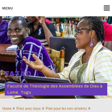
Skip
to
MENU
content
FATAD
Faculté de Théologie des Assemblées de Dieu à
Lomé, Togo
Home
Priez avec nous
Prier pour les non-atteints