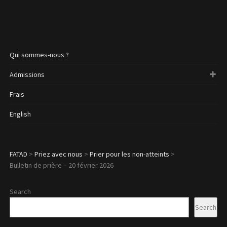
Qui sommes-nous ?
Admissions
Frais
English
FATAD
>
Priez avec nous
>
Prier pour les non-atteints
>
Bulletin de prière – 20 février 2026
Search
Search