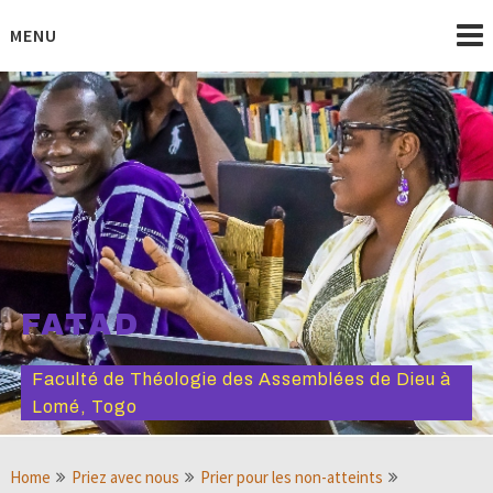
Skip
to
MENU
content
FATAD
Faculté de Théologie des Assemblées de Dieu à
Lomé, Togo
Home
Priez avec nous
Prier pour les non-atteints