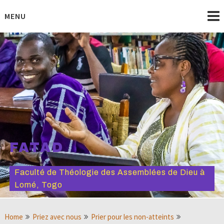
Skip
to
MENU
content
FATAD
Faculté de Théologie des Assemblées de Dieu à
Lomé, Togo
Home
Priez avec nous
Prier pour les non-atteints