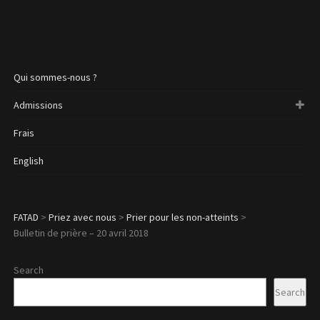
Qui sommes-nous ?
Admissions
Frais
English
FATAD
>
Priez avec nous
>
Prier pour les non-atteints
>
Bulletin de prière – 20 avril 2018
Search
Search