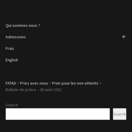
Qui sommes-nous ?
Admissions
Frais
English
FATAD
>
Priez avec nous
>
Prier pour les non-atteints
>
Bulletin de prière – 20 août 2021
Search
Search