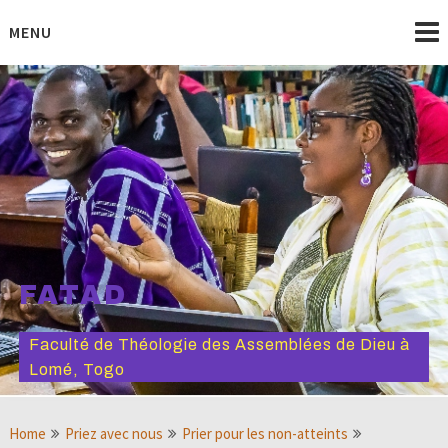
Skip
to
MENU
content
FATAD
Faculté de Théologie des Assemblées de Dieu à
Lomé, Togo
Home
Priez avec nous
Prier pour les non-atteints