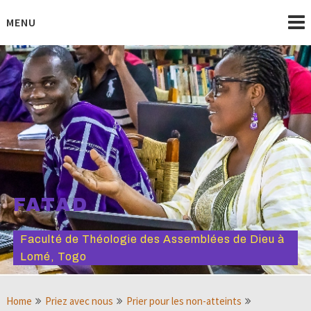
Skip
to
MENU
content
FATAD
Faculté de Théologie des Assemblées de Dieu à
Lomé, Togo
Home
Priez avec nous
Prier pour les non-atteints