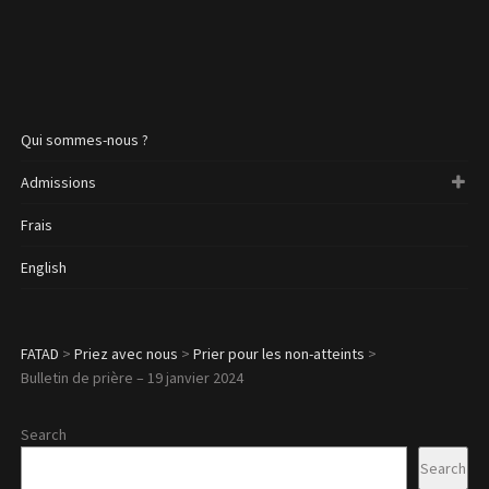
Qui sommes-nous ?
Admissions
Frais
English
FATAD
>
Priez avec nous
>
Prier pour les non-atteints
>
Bulletin de prière – 19 janvier 2024
Search
Search