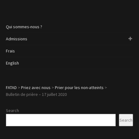
Qui sommes-nous ?
Admissions
Frais
English
FATAD
>
Priez avec nous
>
Prier pour les non-atteints
>
Bulletin de prière – 17 juillet 2020
Search
Search