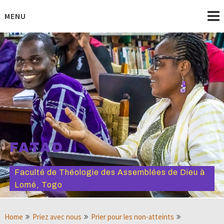
Skip
to
MENU
content
FATAD
Faculté de Théologie des Assemblées de Dieu à
Lomé, Togo
Home
Priez avec nous
Prier pour les non-atteints