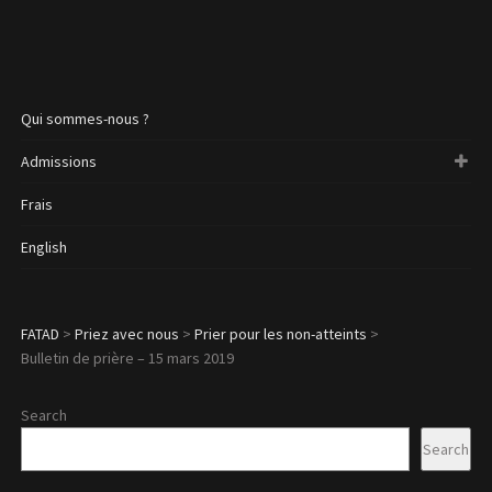
Qui sommes-nous ?
Admissions
Frais
English
FATAD
>
Priez avec nous
>
Prier pour les non-atteints
>
Bulletin de prière – 15 mars 2019
Search
Search