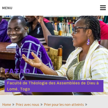
Skip
to
MENU
content
FATAD
Faculté de Théologie des Assemblées de Dieu à
Lomé, Togo
Home
Priez avec nous
Prier pour les non-atteints