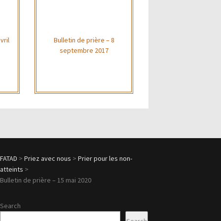
vril
Bulletin de prière – 8
septembre 2017
FATAD
>
Priez avec nous
>
Prier pour les non-
atteints
>
Bulletin de prière – 15 mai 2020
Search
Search