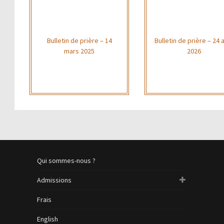
Bulletin de prière – 14
Bulletin de prière – 24 a
mars 2025
2026
Qui sommes-nous ?
Admissions
Frais
English