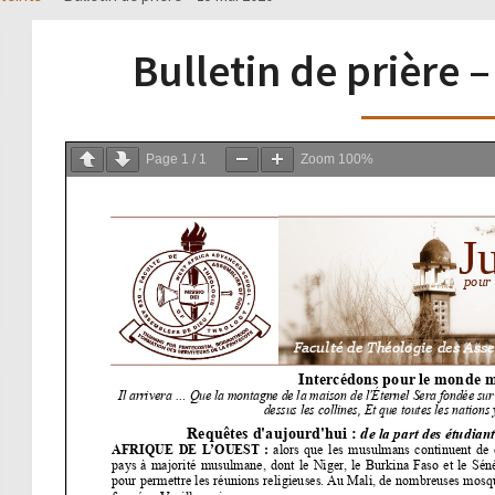
Bulletin de prière 
Page
1
/
1
Zoom
100%