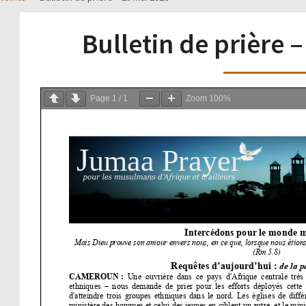
Bulletin de prière 
Page
1
/
1
Zoom
100%