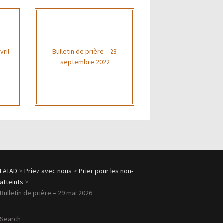
vril
Bulletin de prière – 23
septembre 2022
FATAD
>
Priez avec nous
>
Prier pour les non-
atteints
>
Bulletin de prière – 29 mai 2026
Search