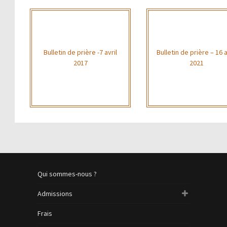
Bulletin de prière -7 avril
Bulletin de prière – 16 a
2017
2021
Qui sommes-nous ?
Admissions
Frais