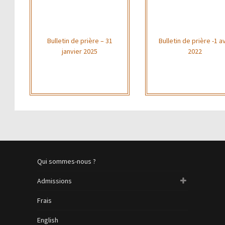
Bulletin de prière – 31
Bulletin de prière -1 av
janvier 2025
2022
Qui sommes-nous ?
Admissions
Frais
English