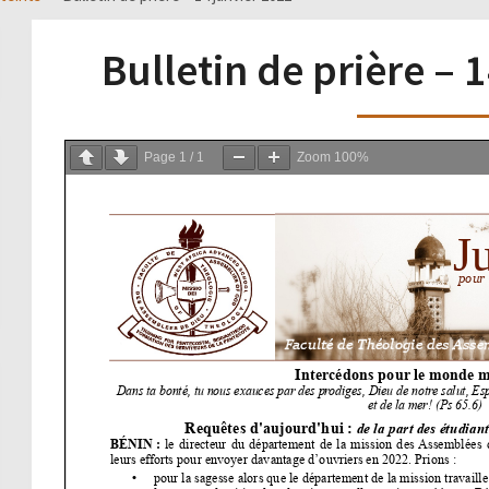
Bulletin de prière – 
Page
1
/
1
Zoom
100%