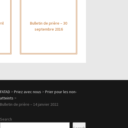
ril
Bulletin de prière – 30
septembre 2016
FATAD
>
Priez avec nous
>
Prier pour les non-
atteints
>
Bulletin de prière – 14 janvier 2022
Search
Search