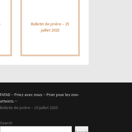
5
Bulletin de prière – 25
juillet 2025
FATAD
>
Priez avec nous
>
Prier pour les non-
atteints
>
Bulletin de prière – 10 juillet 2020
Search
Search