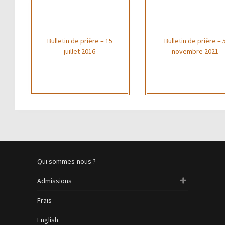
Bulletin de prière – 15
Bulletin de prière – 
juillet 2016
novembre 2021
Qui sommes-nous ?
Admissions
Frais
English