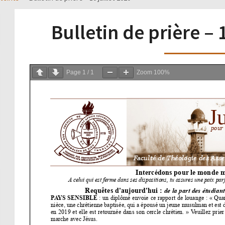
Bulletin de prière – 
Page
1
/
1
Zoom
100%